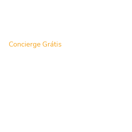
Concierge Grátis
Guia de
destinos pelo
mundo
Um guia completo, repleto de dicas
e curiosidades para você saber tudo
do destino que vai visitar.